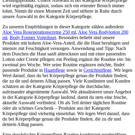
Lieblingsprodukt. Unsere Auswahl in der Kategorie Körperpflege
wird regelmäßig ergänzt, sodass sich ein erneuter Besuch immer
lohnt. Nimm dir einen Moment Zeit und stöbere in Ruhe durch
unsere Auswahl in der Kategorie Körperpflege.
Zu unseren Empfehlungen in dieser Kategorie zählen außerdem
Aloe Vera Regenerationscreme 250 ml
,
Aloe Vera Bodylotion 200
ml
,
Body Former Vorteilsset
. Besonders beliebt sind unsere
Produkte mit hohem Aloe-Vera-Anteil, die die Haut beruhigen und
intensiv mit Feuchtigkeit versorgen. Anwendung und Tipp: Nach
dem Duschen die Haut sanft abtrocknen und mit einer passenden
Lotion oder Creme pflegen; ein Peeling ergänzt die Routine ein- bis
zweimal pro Woche. Wer seine Routine ergänzen möchte, findet
passende Produkte in
Haarpflege
sowie in
Gesichtspflege
. Wir legen
Wert darauf, dass du bei Körperpflege genau die Produkte findest,
die zu dir und deinem Alltag passen. Viele Kundinnen und Kunden
schätzen an der Kategorie Körperpflege die durchdachte,
aufeinander abgestimmte Auswahl. Wir aktualisieren unser Angebot
in der Kategorie Körperpflege laufend, damit du stets eine frische,
aktuelle Auswahl vorfindest. Ob als Teil deiner täglichen Routine
oder als schönes Geschenk – Produkte aus der Kategorie
Körperpflege sind vielseitig einsetzbar. Wir legen Wert darauf, dass
du bei Körperpflege genau die Produkte findest, die zu dir und
deinem Alltag passen.
Eine durchdachte Körperpflege-Routine kombiniert regelmäßiges