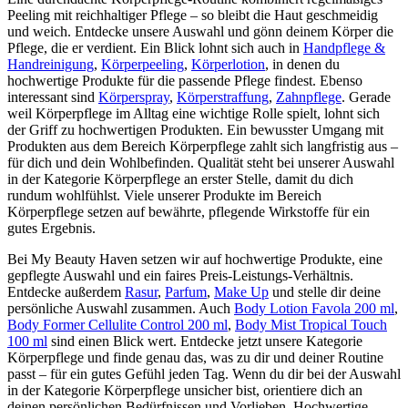
Peeling mit reichhaltiger Pflege – so bleibt die Haut geschmeidig
und weich. Entdecke unsere Auswahl und gönn deinem Körper die
Pflege, die er verdient. Ein Blick lohnt sich auch in
Handpflege &
Handreinigung
,
Körperpeeling
,
Körperlotion
, in denen du
hochwertige Produkte für die passende Pflege findest. Ebenso
interessant sind
Körperspray
,
Körperstraffung
,
Zahnpflege
. Gerade
weil Körperpflege im Alltag eine wichtige Rolle spielt, lohnt sich
der Griff zu hochwertigen Produkten. Ein bewusster Umgang mit
Produkten aus dem Bereich Körperpflege zahlt sich langfristig aus –
für dich und dein Wohlbefinden. Qualität steht bei unserer Auswahl
in der Kategorie Körperpflege an erster Stelle, damit du dich
rundum wohlfühlst. Viele unserer Produkte im Bereich
Körperpflege setzen auf bewährte, pflegende Wirkstoffe für ein
gutes Ergebnis.
Bei My Beauty Haven setzen wir auf hochwertige Produkte, eine
gepflegte Auswahl und ein faires Preis-Leistungs-Verhältnis.
Entdecke außerdem
Rasur
,
Parfum
,
Make Up
und stelle dir deine
persönliche Auswahl zusammen. Auch
Body Lotion Favola 200 ml
,
Body Former Cellulite Control 200 ml
,
Body Mist Tropical Touch
100 ml
sind einen Blick wert. Entdecke jetzt unsere Kategorie
Körperpflege und finde genau das, was zu dir und deiner Routine
passt – für ein gutes Gefühl jeden Tag. Wenn du dir bei der Auswahl
in der Kategorie Körperpflege unsicher bist, orientiere dich an
deinen persönlichen Bedürfnissen und Vorlieben. Hochwertige