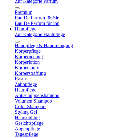
Zur Kategorie Parfum
Premium
Eau De Parfum für Sie
Eau De Parfum für Ihn
Hautpflege
Zur Kategorie Hautpflege
Handpflege & Handreinigung
Körperpflege
Körperpeeling
Körperlotion
Körperspray
Körperstraffung
Rasur
Zahnpflege
Haarpflege
Antischuppenshampoo
Volumen Shampoo
Color Shampoo
Styling Gel
Haarspülung
Gesichtspflege
Augenpflege
Tagespflege