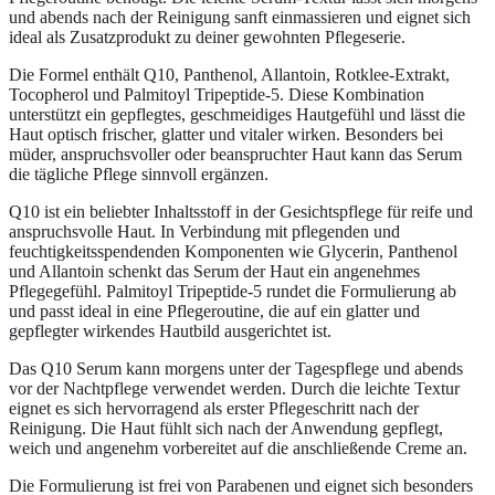
und abends nach der Reinigung sanft einmassieren und eignet sich
ideal als Zusatzprodukt zu deiner gewohnten Pflegeserie.
Die Formel enthält Q10, Panthenol, Allantoin, Rotklee-Extrakt,
Tocopherol und Palmitoyl Tripeptide-5. Diese Kombination
unterstützt ein gepflegtes, geschmeidiges Hautgefühl und lässt die
Haut optisch frischer, glatter und vitaler wirken. Besonders bei
müder, anspruchsvoller oder beanspruchter Haut kann das Serum
die tägliche Pflege sinnvoll ergänzen.
Q10 ist ein beliebter Inhaltsstoff in der Gesichtspflege für reife und
anspruchsvolle Haut. In Verbindung mit pflegenden und
feuchtigkeitsspendenden Komponenten wie Glycerin, Panthenol
und Allantoin schenkt das Serum der Haut ein angenehmes
Pflegegefühl. Palmitoyl Tripeptide-5 rundet die Formulierung ab
und passt ideal in eine Pflegeroutine, die auf ein glatter und
gepflegter wirkendes Hautbild ausgerichtet ist.
Das Q10 Serum kann morgens unter der Tagespflege und abends
vor der Nachtpflege verwendet werden. Durch die leichte Textur
eignet es sich hervorragend als erster Pflegeschritt nach der
Reinigung. Die Haut fühlt sich nach der Anwendung gepflegt,
weich und angenehm vorbereitet auf die anschließende Creme an.
Die Formulierung ist frei von Parabenen und eignet sich besonders