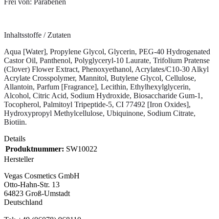
Frei von: Parabenen
Inhaltsstoffe / Zutaten
Aqua [Water], Propylene Glycol, Glycerin, PEG-40 Hydrogenated
Castor Oil, Panthenol, Polyglyceryl-10 Laurate, Trifolium Pratense
(Clover) Flower Extract, Phenoxyethanol, Acrylates/C10-30 Alkyl
Acrylate Crosspolymer, Mannitol, Butylene Glycol, Cellulose,
Allantoin, Parfum [Fragrance], Lecithin, Ethylhexylglycerin,
Alcohol, Citric Acid, Sodium Hydroxide, Biosaccharide Gum-1,
Tocopherol, Palmitoyl Tripeptide-5, CI 77492 [Iron Oxides],
Hydroxypropyl Methylcellulose, Ubiquinone, Sodium Citrate,
Biotiin.
Details
Produktnummer:
SW10022
Hersteller
Vegas Cosmetics GmbH
Otto-Hahn-Str. 13
64823 Groß-Umstadt
Deutschland