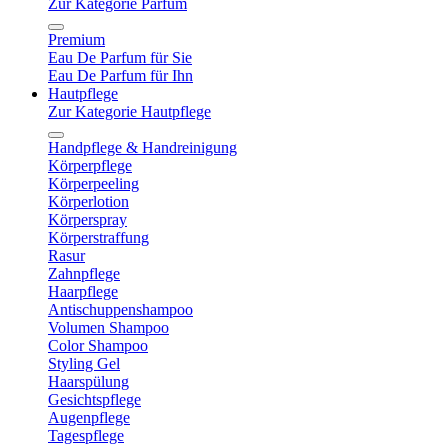
Zur Kategorie Parfum
Premium
Eau De Parfum für Sie
Eau De Parfum für Ihn
Hautpflege
Zur Kategorie Hautpflege
Handpflege & Handreinigung
Körperpflege
Körperpeeling
Körperlotion
Körperspray
Körperstraffung
Rasur
Zahnpflege
Haarpflege
Antischuppenshampoo
Volumen Shampoo
Color Shampoo
Styling Gel
Haarspülung
Gesichtspflege
Augenpflege
Tagespflege