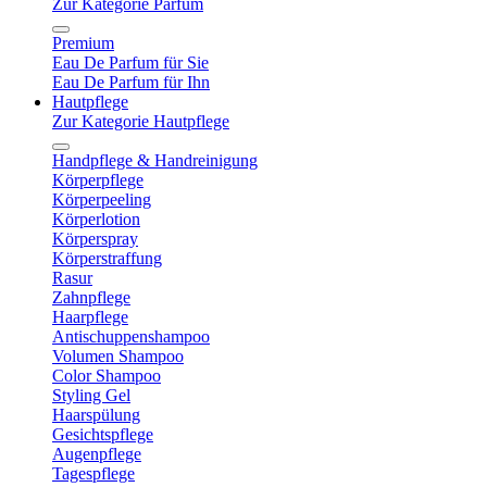
Zur Kategorie Parfum
Premium
Eau De Parfum für Sie
Eau De Parfum für Ihn
Hautpflege
Zur Kategorie Hautpflege
Handpflege & Handreinigung
Körperpflege
Körperpeeling
Körperlotion
Körperspray
Körperstraffung
Rasur
Zahnpflege
Haarpflege
Antischuppenshampoo
Volumen Shampoo
Color Shampoo
Styling Gel
Haarspülung
Gesichtspflege
Augenpflege
Tagespflege